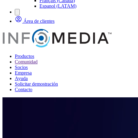
Français (Canada)
Espanol (LATAM)
Área de clientes
Productos
Comunidad
Socios
Empresa
Ayuda
Solicitar demostración
Contacto