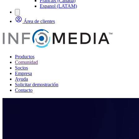
Français (Canada)
Espanol (LATAM)
Área de clientes
Productos
Comunidad
Socios
Empresa
Ayuda
Solicitar demostración
Contacto