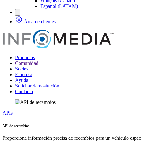
Français (Canada)
Espanol (LATAM)
Área de clientes
Productos
Comunidad
Socios
Empresa
Ayuda
Solicitar demostración
Contacto
APIs
API de recambios
Proporciona información precisa de recambios para un vehículo espec