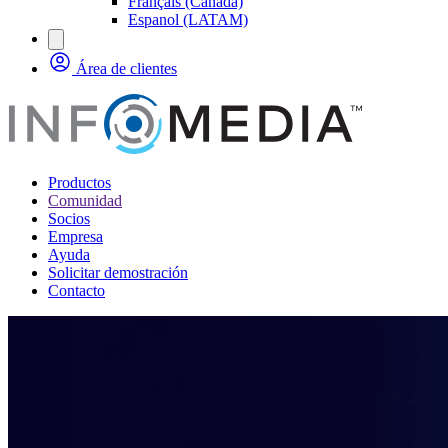
Français (Canada)
Espanol (LATAM)
Área de clientes
Productos
Comunidad
Socios
Empresa
Ayuda
Solicitar demostración
Contacto