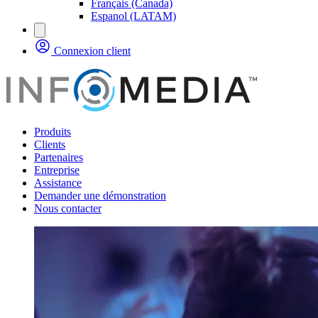
Français (Canada)
Espanol (LATAM)
Connexion client
Produits
Clients
Partenaires
Entreprise
Assistance
Demander une démonstration
Nous contacter