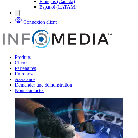
Français (Canada)
Espanol (LATAM)
Connexion client
Produits
Clients
Partenaires
Entreprise
Assistance
Demander une démonstration
Nous contacter