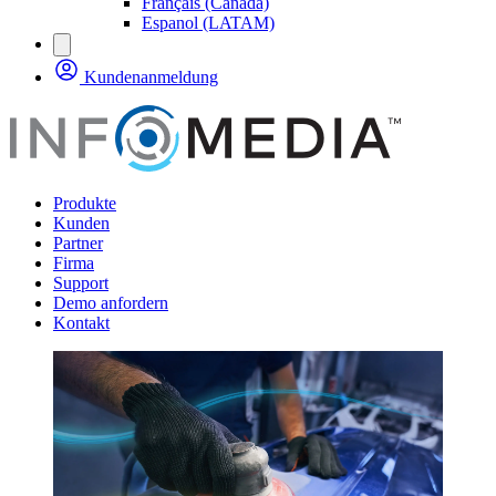
Français (Canada)
Espanol (LATAM)
Kundenanmeldung
Produkte
Kunden
Partner
Firma
Support
Demo anfordern
Kontakt