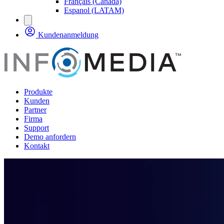
Français (Canada)
Espanol (LATAM)
Kundenanmeldung
Produkte
Kunden
Partner
Firma
Support
Demo anfordern
Kontakt