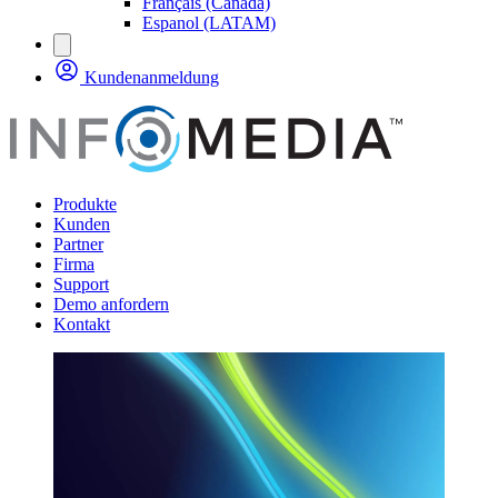
Français (Canada)
Espanol (LATAM)
Kundenanmeldung
Produkte
Kunden
Partner
Firma
Support
Demo anfordern
Kontakt