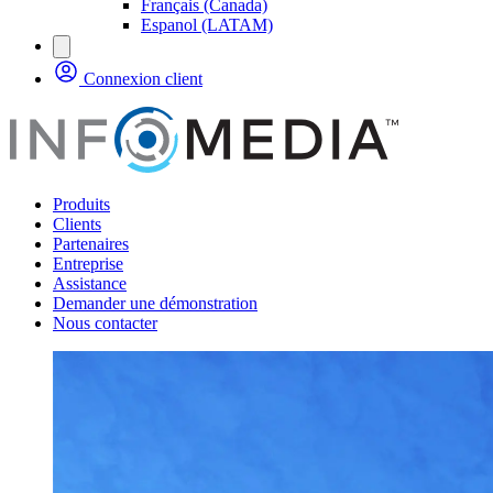
Français (Canada)
Espanol (LATAM)
Connexion client
Produits
Clients
Partenaires
Entreprise
Assistance
Demander une démonstration
Nous contacter